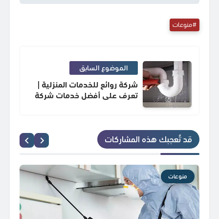
منوعات
الموضوع السابق
شركة روائع للخدمات المنزلية |
تعرف على أفضل خدمات شركة
كشف تسربات المياه بالرياض
قد تُعجبك هذه المشاركات
منوعات
م