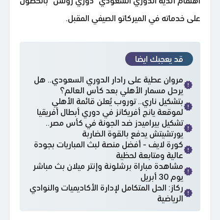
اهتمام أندية الدوري السعودي "دوري روشن" بالحصول
على خدماته في الميركاتو الصيفي المقبل.
قد يعجبك ايضا
مروان عطية على رادار الدوري السعودي.. هل
يرحل مسمار الأهلي بعد كأس العالم؟
بتشكيل ناري.. توروب يُعلن قائمة الأهلي
لموقعة يانج أفريكانز في دوري أبطال أفريقيا
تشكيل بيراميدز ضد الجونة في كأس مصر..
يورتشيتش يدفع بالقوة الضاربة
كورة لايف - أفضل منصة لبث المباريات بجودة
عالية ومتابعة لحظية
مشاهدة مباراة برشلونة وإنتر ميلان بث مباشر
يوم 30 أبريل
ركاز: الحل المتكامل لإدارة الأكاديميات والنوادي
الرياضية