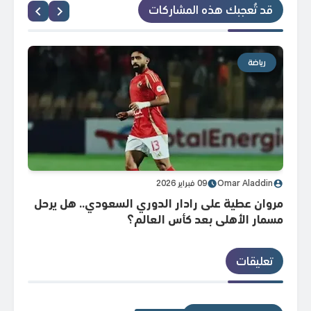
قد تُعجبك هذه المشاركات
رياضة
ر
Omar Aladdin
09 فبراير 2026
din
مروان عطية على رادار الدوري السعودي.. هل يرحل
بتشك
مسمار الأهلي بعد كأس العالم؟
يانج 
تعليقات