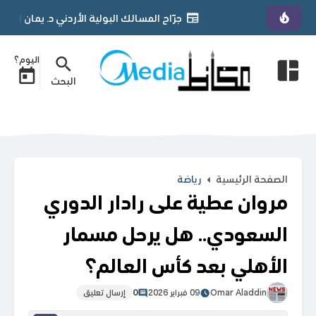
جرّاح المسالك البولية الأردني د. يمان التل يحصل على زمالة «FGPS» من الجمعية الأمريكية لجراحي ال
اليوم؟
البحث
الصفحة الرئيسية
رياضة
مروان عطية على رادار الدوري
السعودي.. هل يرحل مسمار
الأهلي بعد كأس العالم؟
Omar Aladdin
09 فبراير 2026
0
إرسال تعليق