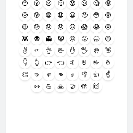
😯
😮
☹️
🙁
😟
😕
🧐
🤓
😥
😰
😨
😧
😦
🥺
😳
😲
😩
😓
😞
😣
😖
😱
😭
😢
👾
👽
👻
🤡
😡
😤
🥱
😫
✌️
🤏
👌
🖖
✋
🖐️
🤚
👋
👇
👆
👉
👈
🤙
🤘
🤟
🤞
👏
🤜
🤛
👊
✊
👎
👍
☝️
👀
💪
🙏
🤝
🤲
🙌