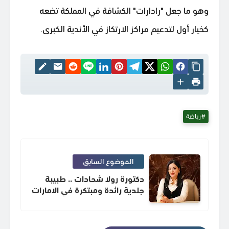
وهو ما جعل "رادارات" الكشافة في المملكة تضعه
كخيار أول لتدعيم مراكز الارتكاز في الأندية الكبرى.
رياضة
الموضوع السابق
دكتورة رولا شحادات .. طبيبة
جلدية رائدة ومبتكرة في الامارات