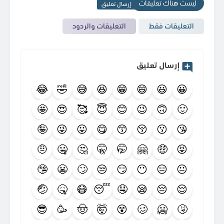
ليست هناك تعليقات
إرسال تعليق
التعليقات فقط
التعليقات والردود
إرسال تعليق
😂
🤣
😅
😆
😁
😄
😃
😀
🤩
😍
🥰
😇
😊
😉
🙃
🙂
🤪
😜
😛
😋
😙
😚
😗
😘
🤨
🤐
🤔
🤫
🤭
🤗
🤑
😝
🤥
😬
🙄
😒
😏
😶
😑
😐
🤕
🤒
😷
😴
🤤
😪
😔
😌
😎
🥳
🤠
🤯
😵
🥴
🥶
🤧