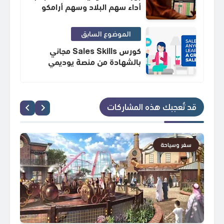
أداء سهم البلاد وسهم أرامكو
وتفوق قطاع البنوك
الموضوع السابق
كورس Sales Skills مجاني
بالشهادة من منصة يوديمي
قد تُعجبك هذه المشاركات
سفر وسياحة
س