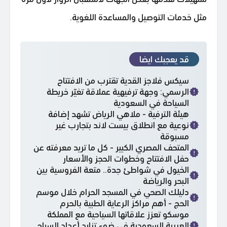
مثل خدمات التوصيل والمساعدة اللغوية.
قد يعجبك ايضا
سيكس فلاجز القدية تقترب من الافتتاح
الرسمي: وجهة ترفيهية عملاقة تغيّر خريطة
السياحة في السعودية
هيئة الترفية - ملاهي الرياض تشهد إضافة
نوعية مع انطلاق بيست لاند بتجارب غير
مسبوقة
المتحف المصري الكبير - كل ما تريد معرفته عن
حفل الافتتاح وخطوات الحجز والأسعار
الخيول في شواطئ جدة.. متعة الفروسية بين
البحر والرياضة
دليلك الصحي في المسجد الحرام خلال موسم
الحج - أهم مراكز الرعاية الطبية بالحرم
موسكو تعزز علاقاتها السياحية مع المملكة
العربية السعودية في ضوء تزايد أعداد السياح