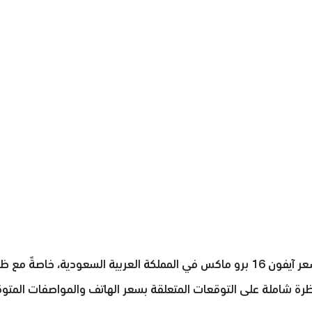
يتساءل العديد من المهتمين بعالم التكنولوجيا عن سعر آيفون 16 برو ماكس في المملك
نظرة شاملة على التوقعات المتعلقة بسعر الهاتف والمواصفات المتوقع