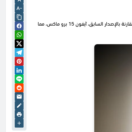
إلى حوالي 4579 ريال سعودي. هذا السعر يعتبر منافسًا ومغرِياً مقارنة بالإصدار السابق، آيفون 15 برو ماكس، مما