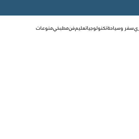
ري
سفر وسياحة
تكنولوجيا
تعليم
فن
مطبخي
منوعات