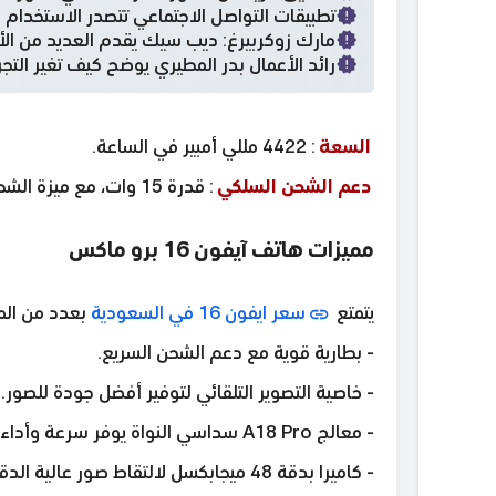
تطبيقات التواصل الاجتماعي تتصدر الاستخدام 
مارك زوكربيرغ: ديب سيك يقدم العديد من الأم
رائد الأعمال بدر المطيري يوضح كيف تغير التجرب
السعة
: 4422 مللي أمبير في الساعة.
دعم الشحن السلكي
: قدرة 15 وات، مع ميزة الشحن السريع لتوفير الوقت.
مميزات هاتف آيفون 16 برو ماكس
يتمتع
سعر ايفون 16 في السعودية
بعدد من المم
- بطارية قوية مع دعم الشحن السريع.
- خاصية التصوير التلقائي لتوفير أفضل جودة للصور.
- معالج A18 Pro سداسي النواة يوفر سرعة وأداء فائقين.
- كاميرا بدقة 48 ميجابكسل لالتقاط صور عالية الدقة.