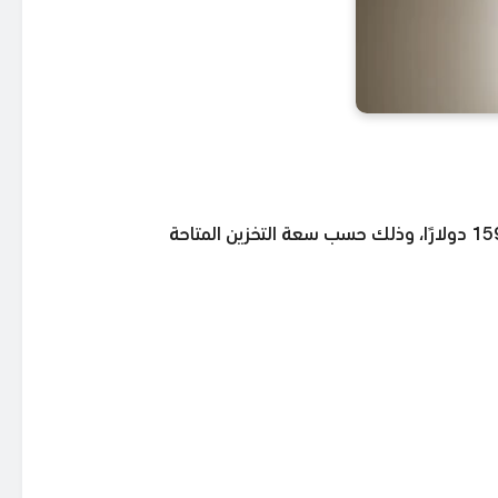
استنادًا إلى التقارير الإعلامية والتسريبات غير الرسمية، يُتوقع أن يتراوح سعر آيفون 16 برو ماكس بالدولار بين 1199 و1599 دولارًا، وذلك حسب سعة التخزين المتاحة