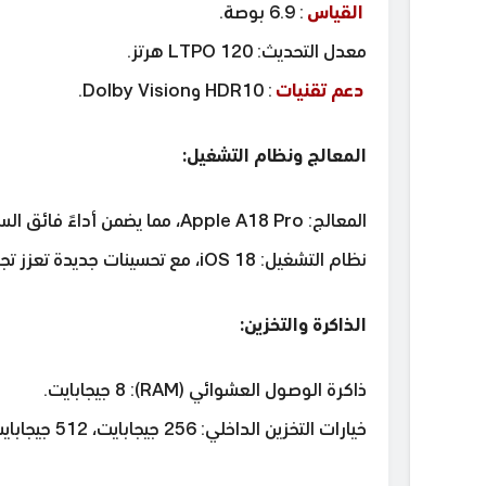
القياس
: 6.9 بوصة.
معدل التحديث: LTPO 120 هرتز.
دعم تقنيات
: HDR10 وDolby Vision.
المعالج ونظام التشغيل:
المعالج: Apple A18 Pro، مما يضمن أداءً فائق السرعة واستجابة سريعة.
نظام التشغيل: iOS 18، مع تحسينات جديدة تعزز تجربة المستخدم.
الذاكرة والتخزين:
ذاكرة الوصول العشوائي (RAM): 8 جيجابايت.
خيارات التخزين الداخلي: 256 جيجابايت، 512 جيجابايت، أو 1 تيرابايت، مما يمنح المستخدمين حرية اختيار السعة الأنسب لاحتياجاتهم.