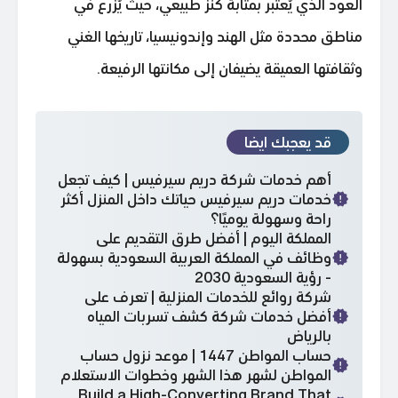
العود الذي يُعتبر بمثابة كنز طبيعي، حيث يُزرع في
مناطق محددة مثل الهند وإندونيسيا، تاريخها الغني
وثقافتها العميقة يضيفان إلى مكانتها الرفيعة.
قد يعجبك ايضا
أهم خدمات شركة دريم سيرفيس | كيف تجعل
خدمات دريم سيرفيس حياتك داخل المنزل أكثر
راحة وسهولة يوميًا؟
المملكة اليوم | أفضل طرق التقديم على
وظائف في المملكة العربية السعودية بسهولة
- رؤية السعودية 2030
شركة روائع للخدمات المنزلية | تعرف على
أفضل خدمات شركة كشف تسربات المياه
بالرياض
حساب المواطن 1447 | موعد نزول حساب
المواطن لشهر هذا الشهر وخطوات الاستعلام
Build a High-Converting Brand That