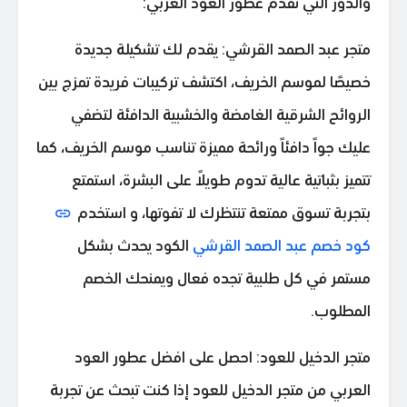
والدور التي تقدم عطور العود العربي:
متجر عبد الصمد القرشي: يقدم لك تشكيلة جديدة
خصيصًا لموسم الخريف، اكتشف تركيبات فريدة تمزج بين
الروائح الشرقية الغامضة والخشبية الدافئة لتضفي
عليك جواً دافئاً ورائحة مميزة تناسب موسم الخريف، كما
تتميز بثباتية عالية تدوم طويلاً على البشرة، استمتع
بتجربة تسوق ممتعة تنتظرك لا تفوتها، و استخدم
كود خصم عبد الصمد القرشي
الكود يحدث بشكل
مستمر في كل طلبية تجده فعال ويمنحك الخصم
المطلوب.
متجر الدخيل للعود: احصل على افضل عطور العود
العربي من متجر الدخيل للعود إذا كنت تبحث عن تجربة