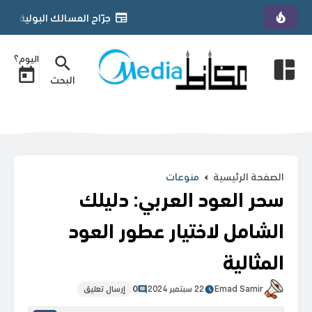
جرّاح المسالك البولية الأردني د. يمان التل يحصل على زمالة «FGPS» 
اليوم؟
البحث
الصفحة الرئيسية
منوعات
سحر العود العربي: دليلك
الشامل لاختيار عطور العود
المثالية
Emad Samir
22 سبتمبر 2024
0
إرسال تعليق