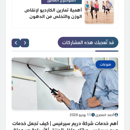
أهمية تمارين الكارديو لإنقاص
الوزن والتخلص من الدهون
قد تُعجبك هذه المشاركات
منوعات
م
أحمد المصري
11 يونيو 2026
أحم
أهم خدمات شركة دريم سيرفيس | كيف تجعل خدمات
المم
دريم سيرفيس حياتك داخل المنزل أكثر راحة وسهولة
المم