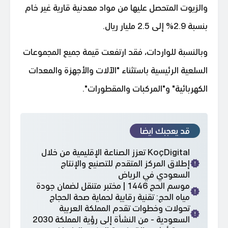
والزيوت المتحصل عليها من مواد معدنية قارية غير خام
بنسبة 2.9% إلى 2.5 مليار ريال.
وبالنسبة للواردات، فقد ارتفعت قيمة جميع المجموعات
السلعية الرئيسية باستثناء "الآلات والأجهزة والمعدات
الكهربائية" و"المركبات والمقطورات".
قد يعجبك ايضا
KoçDigital تعزز الصناعة الإقليمية من خلال
إطلاق المركز المتقدم للتصنيع والإنتاج
السعودي في الرياض
موسم الحج 1446 | مختبر متنقل لضمان جودة
مياه الحج: تقنية رقابية لحماية صحة الحجاج
تحولات وخطوات تقدم المملكة العربية
السعودية - من النشأة إلى رؤية المملكة 2030