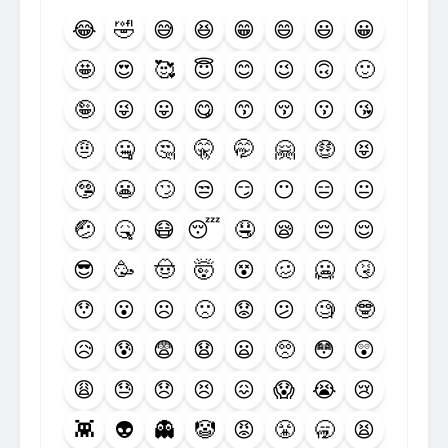
😂
🤣
😅
😆
😁
😄
😃
😀
🤩
😍
🥰
😇
😊
😉
🙃
🙂
🤪
😜
😛
😋
😙
😚
😗
😘
🤨
🤐
🤔
🤫
🤭
🤗
🤑
😝
🤥
😬
🙄
😒
😏
😶
😑
😐
🤕
🤒
😷
😴
🤤
😪
😔
😌
😎
🥳
🤠
🤯
😵
🥴
🥶
🤧
😯
😮
☹️
🙁
😟
😕
🧐
🤓
😥
😰
😨
😧
😦
🥺
😳
😲
😩
😓
😞
😣
😖
😱
😭
😢
👾
👽
👻
🤡
😡
😤
🥱
😫