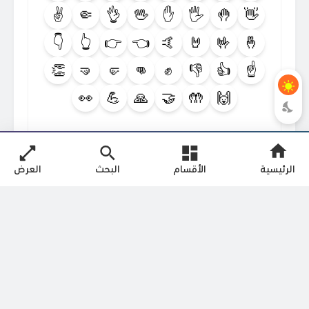
✌️
🤏
👌
🖖
✋
🖐️
🤚
👋
👇
👆
👉
👈
🤙
🤘
🤟
🤞
👏
🤜
🤛
👊
✊
👎
👍
☝️
👀
💪
🙏
🤝
🤲
🙌
الأقسام
البحث
العرض
الرئيسية
إعلن لدينا