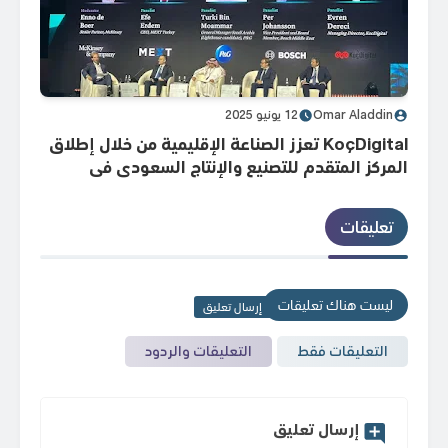
Omar Aladdin
12 يونيو 2025
أحم
KoçDigital تعزز الصناعة الإقليمية من خلال إطلاق
المركز المتقدم للتصنيع والإنتاج السعودي في
الحج:
الرياض
تعليقات
ليست هناك تعليقات
إرسال تعليق
التعليقات فقط
التعليقات والردود
إرسال تعليق