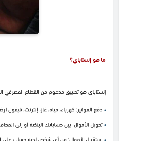
ما هو إنستاباي؟
إنستاباي هو تطبيق مدعوم من القطاع المصرفي الم
دفع الفواتير: كهرباء، مياه، غاز، إنترنت، تليفون أر
تحويل الأموال: بين حساباتك البنكية أو إلى المحافظ
استقبال الأموال: من أي شخص لديه حساب على إن