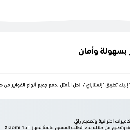
ر بسهولة وأمان
ك تطبيق "إنستاباي"، الحل الأمثل لدفع جميع أنواع الفواتير من ه
ق من خلاله بدء الطلب المسبق عالميًا لجهاز Xiaomi 15T