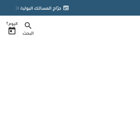
جرّاح المسالك البولية الأردني د. يمان التل يحصل على زمالة «FGPS» من الجمعية الأمريكية لجر
اليوم؟
البحث