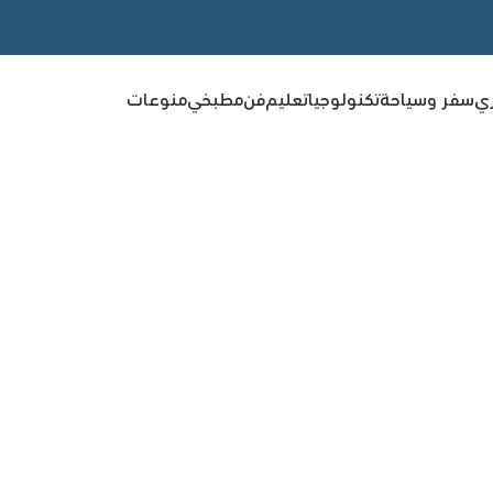
ري
سفر وسياحة
تكنولوجيا
تعليم
فن
مطبخي
منوعات