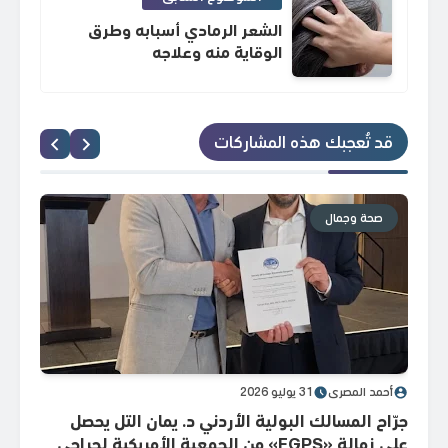
الشعر الرمادي أسبابه وطرق
الوقاية منه وعلاجه
قد تُعجبك هذه المشاركات
صحة وجمال
ص
أحمد المصري
31 يوليو 2026
أحم
جرّاح المسالك البولية الأردني د. يمان التل يحصل
الهيئ
على زمالة «FGPS» من الجمعية الأمريكية لجراحي
لتعز