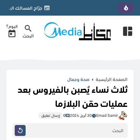
جرّاح المسالك البولية الأردني د. يمان التل يحصل على زما
اليوم؟
البحث
الصفحة الرئيسية
صحة وجمال
ثلاث نساء يُصبن بالفيروس بعد
عمليات حقن البلازما
Emad Samir
30 أبريل 2024
0
إرسال تعليق