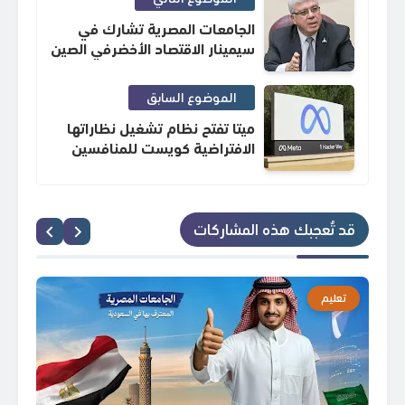
الجامعات المصرية تشارك في
سيمينار الاقتصاد الأخضرفي الصين
الموضوع السابق
ميتا تفتح نظام تشغيل نظاراتها
الافتراضية كويست للمنافسين
قد تُعجبك هذه المشاركات
تعليم
ت